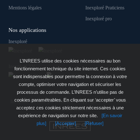
Mentions légales
Inexploré Praticiens
Inexploré pro
Nos applications
Inexploré
L’INREES utilise des cookies nécessaires au bon
Inexploré TV
fonctionnement technique du site internet. Ces cookies
sont indispensables pour permettre la connexion à votre
compte, optimiser votre navigation et sécuriser les
processus de commande. L’INREES n’utilise pas de
cookies paramétrables. En cliquant sur ‘accepter’ vous
Inexploré est édité par INREES - Copyright © 2007 - 2026 -
acceptez ces cookies strictement nécessaires à une
Tous droits réservés
expérience de navigation sur notre site.
[En savoir
plus]
[Accepter]
[Refuser]