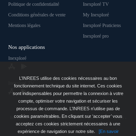
Politique de confidentialité
Inexploré TV
Conditions générales de vente
My Inexploré
Mentions légales
Inexploré Praticiens
Inexploré pro
Nos applications
Inexploré
L’INREES utilise des cookies nécessaires au bon
Inexploré TV
fonctionnement technique du site internet. Ces cookies
sont indispensables pour permettre la connexion à votre
compte, optimiser votre navigation et sécuriser les
processus de commande. L’INREES n’utilise pas de
cookies paramétrables. En cliquant sur ‘accepter’ vous
Inexploré est édité par INREES - Copyright © 2007 - 2026 -
acceptez ces cookies strictement nécessaires à une
Tous droits réservés
expérience de navigation sur notre site.
[En savoir