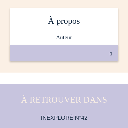
À propos
auteur

À RETROUVER DANS
INEXPLORÉ N°42