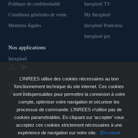
Politique de confidentialité
Inexploré TV
Conditions générales de vente
My Inexploré
Mentions légales
Inexploré Praticiens
Inexploré pro
Nos applications
Inexploré
L’INREES utilise des cookies nécessaires au bon
Inexploré TV
fonctionnement technique du site internet. Ces cookies
sont indispensables pour permettre la connexion à votre
compte, optimiser votre navigation et sécuriser les
processus de commande. L’INREES n’utilise pas de
cookies paramétrables. En cliquant sur ‘accepter’ vous
Inexploré est édité par INREES - Copyright © 2007 - 2026 -
acceptez ces cookies strictement nécessaires à une
Tous droits réservés
expérience de navigation sur notre site.
[En savoir