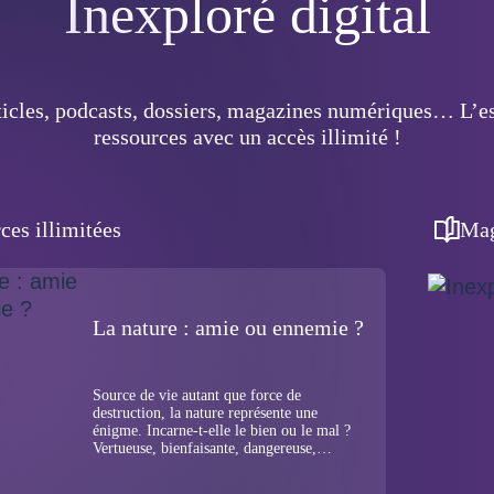
Inexploré digital
rticles, podcasts, dossiers, magazines numériques… L’es
ressources avec un accès illimité !
ces illimitées
Mag
La nature : amie ou ennemie ?
Source de vie autant que force de
destruction, la nature représente une
énigme. Incarne-t-elle le bien ou le mal ?
Vertueuse, bienfaisante, dangereuse,
généreuse, surprenante, les mots ne
manquent pas pour la qualifier. Mais quelle