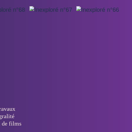
travaux
gralité
t de films