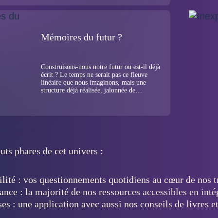
est la juste place de l’humanité au cœur du
vivant ?
Mémoires du futur ?
Construisons-nous notre futur ou est-il déjà
écrit ? Le temps ne serait pas ce fleuve
linéaire que nous imaginons, mais une
structure déjà réalisée, jalonnée de
bifurcations que notre conscience aurait le
pouvoir de détecter.
uts phares de cet univers :
ilité : vos questionnements quotidiens au cœur de nos 
nce : la majorité de nos ressources accessibles en inté
ses : une application avec aussi nos conseils de livres e