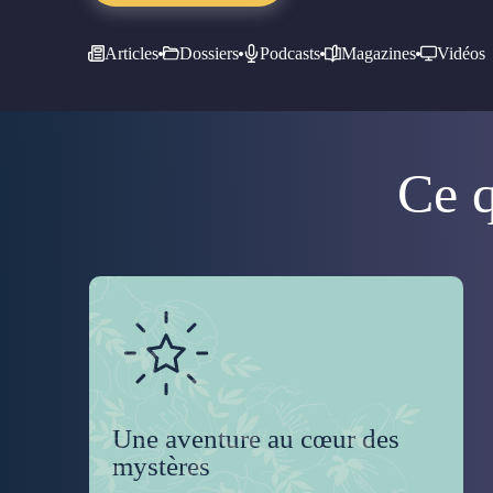
Articles
Dossiers
Podcasts
Magazines
Vidéos
Ce q
Une aventure au cœur des
mystères