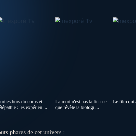
orties hors du corps et
La mort n'est pas la fin : ce
Le film qui 
élépathie : les expérien ...
que révèle la biologi ...
uts phares de cet univers :