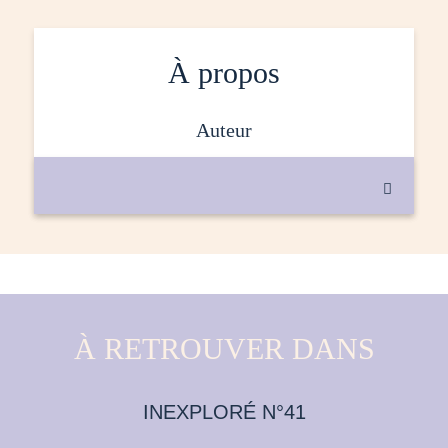
À propos
auteur

À RETROUVER DANS
INEXPLORÉ N°41