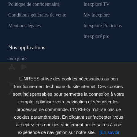
Politique de confidentialité
Inexploré TV
Conditions générales de vente
My Inexploré
Mentions légales
Inexploré Praticiens
Inexploré pro
Nos applications
Inexploré
L’INREES utilise des cookies nécessaires au bon
Inexploré TV
fonctionnement technique du site internet. Ces cookies
sont indispensables pour permettre la connexion à votre
compte, optimiser votre navigation et sécuriser les
processus de commande. L’INREES n’utilise pas de
cookies paramétrables. En cliquant sur ‘accepter’ vous
Inexploré est édité par INREES - Copyright © 2007 - 2026 -
acceptez ces cookies strictement nécessaires à une
Tous droits réservés
expérience de navigation sur notre site.
[En savoir