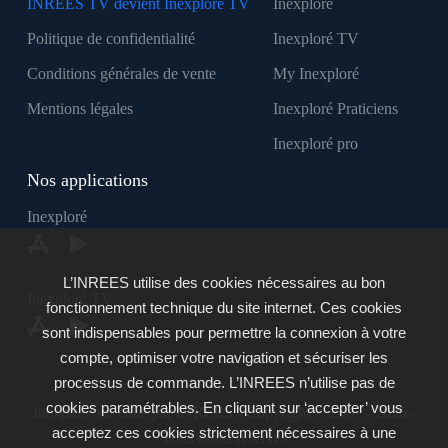
INREES TV devient Inexploré TV
Inexploré
Politique de confidentialité
Inexploré TV
Conditions générales de vente
My Inexploré
Mentions légales
Inexploré Praticiens
Inexploré pro
Nos applications
Inexploré
L’INREES utilise des cookies nécessaires au bon
Inexploré TV
fonctionnement technique du site internet. Ces cookies
sont indispensables pour permettre la connexion à votre
compte, optimiser votre navigation et sécuriser les
processus de commande. L’INREES n’utilise pas de
cookies paramétrables. En cliquant sur ‘accepter’ vous
Inexploré est édité par INREES - Copyright © 2007 - 2026 -
acceptez ces cookies strictement nécessaires à une
Tous droits réservés