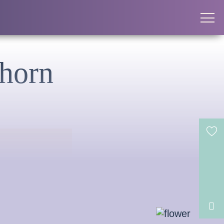
dhorn
