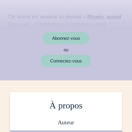
Cet article est associé au dossier «
Rituels, quand
l'âme agit - Cérémonies et initiations pour
célébrer la vie
»
Abonnez-vous
ou
MOTS CLÉS
Connectez-vous
À propos
auteur