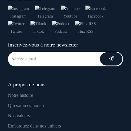
Instagram
Télégram
Youtube
Facebook
Twitter
Tiktok
Podcast
Flux RSS
Inscrivez-vous à notre newsletter
À propos de nous
Notre histoire
Qui sommes-nous ?
Nos valeurs
Embarquez dans nos univers