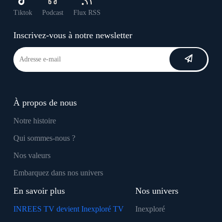
Tiktok
Podcast
Flux RSS
Inscrivez-vous à notre newsletter
À propos de nous
Notre histoire
Qui sommes-nous ?
Nos valeurs
Embarquez dans nos univers
En savoir plus
Nos univers
INREES TV devient Inexploré TV
Inexploré