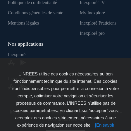
Politique de confidentialité
Inexploré TV
Conditions générales de vente
My Inexploré
Mentions légales
Inexploré Praticiens
Inexploré pro
Nos applications
Inexploré
L’INREES utilise des cookies nécessaires au bon
Inexploré TV
fonctionnement technique du site internet. Ces cookies
sont indispensables pour permettre la connexion à votre
compte, optimiser votre navigation et sécuriser les
processus de commande. L’INREES n’utilise pas de
cookies paramétrables. En cliquant sur ‘accepter’ vous
Inexploré est édité par INREES - Copyright © 2007 - 2026 -
acceptez ces cookies strictement nécessaires à une
Tous droits réservés
expérience de navigation sur notre site.
[En savoir