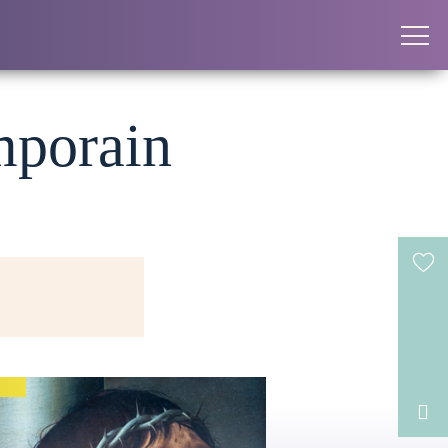
emporain
