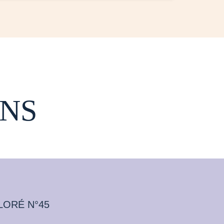
NS
LORÉ N°45