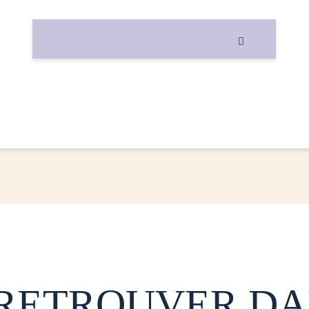

 RETROUVER DA