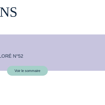
NS
LORÉ N°52
Voir le sommaire