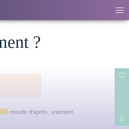
ment ?
