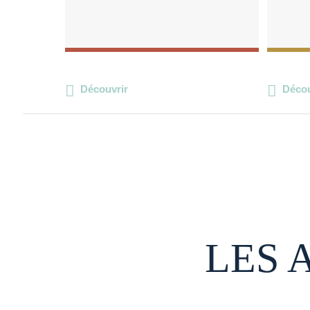
Découvrir
Décou
LES 