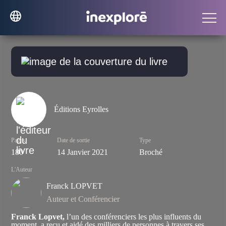
Éditions Eyrolles
Pages
Date de sortie
Type
180
14 Janvier 2021
Broché
L'Auteur
Franck LOPVET
Auteur et Conférencier
Franck Lopvet,
l’un des conférenciers les plus influents du
moment, a reçu et aidé des milliers de personnes à travers ses