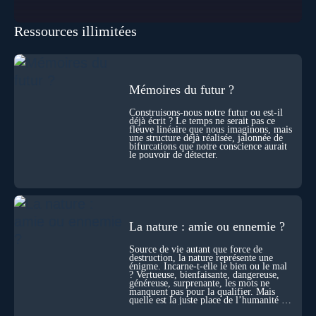
pour les intégrer dans un nouveau paradigme ? Peut-on
réellement “être” un autre lieu, percevoir à distance ou capter
Ressources illimitées
les pensées d’autrui ? Que deviennent l’espace, le temps… et
même notre identité lorsque certaines frontières semblent
disparaître ? Au fil de cet échange, Nicolas raconte ses
expériences les plus troublantes : visions vérifiées,
explorations du cosmos, présence d’autres consciences
durant ses sorties, protocoles scientifiques… et toujours, cette
Mémoires du futur ?
sensation étrange d’être relié à bien plus vaste que lui-même
! Sommes-nous à l’aube d’une révolution de la conscience ?
Construisons-nous notre futur ou est-il
déjà écrit ? Le temps ne serait pas ce
Sans doute. Mais encore faut-il accepter d’explorer ces
fleuve linéaire que nous imaginons, mais
territoires avec lucidité, et rigueur…
une structure déjà réalisée, jalonnée de
bifurcations que notre conscience aurait
le pouvoir de détecter.
La nature : amie ou ennemie ?
Source de vie autant que force de
destruction, la nature représente une
énigme. Incarne-t-elle le bien ou le mal
? Vertueuse, bienfaisante, dangereuse,
généreuse, surprenante, les mots ne
manquent pas pour la qualifier. Mais
quelle est la juste place de l’humanité au
cœur du vivant ?