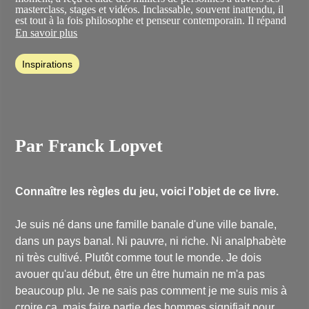
masterclass, stages et vidéos. Inclassable, souvent inattendu, il
est tout à la fois philosophe et penseur contemporain. Il répand
une parole hors des sentiers battus, à l’inspiration décalée,
En savoir plus
singulière et vivifiante, permettant d’accéder à des parts de soi
jusqu’alors méconnues.
Inspirations
Par Franck Lopvet
Connaître les règles du jeu, voici l'objet de ce livre.
Je suis né dans une famille banale d'une ville banale,
dans un pays banal. Ni pauvre, ni riche. Ni analphabète
ni très cultivé. Plutôt comme tout le monde. Je dois
avouer qu'au début, être un être humain ne m'a pas
beaucoup plu. Je ne sais pas comment je me suis mis à
croire ça, mais faire partie des hommes signifiait pour