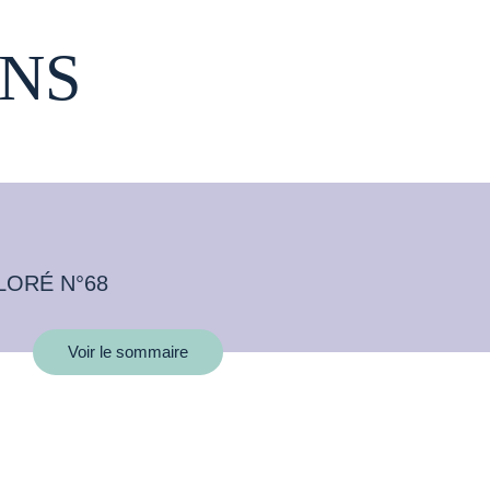
NS
LORÉ N°68
Voir le sommaire