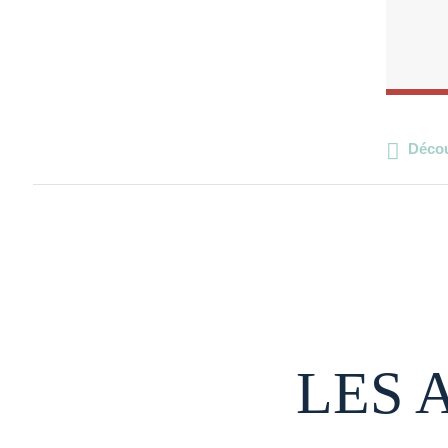
Décou
LES 