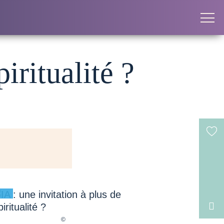
piritualité ?
