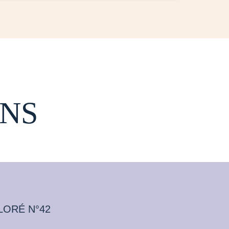
NS
LORÉ N°42