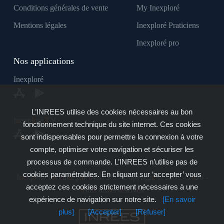
Conditions générales de vente
My Inexploré
Mentions légales
Inexploré Praticiens
Inexploré pro
Nos applications
Inexploré
L’INREES utilise des cookies nécessaires au bon
Inexploré TV
fonctionnement technique du site internet. Ces cookies
sont indispensables pour permettre la connexion à votre
compte, optimiser votre navigation et sécuriser les
processus de commande. L’INREES n’utilise pas de
cookies paramétrables. En cliquant sur ‘accepter’ vous
Inexploré est édité par INREES - Copyright © 2007 - 2026 -
acceptez ces cookies strictement nécessaires à une
Tous droits réservés
expérience de navigation sur notre site.
[En savoir
plus]
[Accepter]
[Refuser]