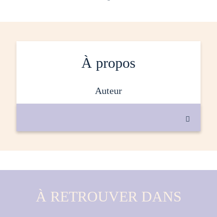
À propos
auteur

À RETROUVER DANS