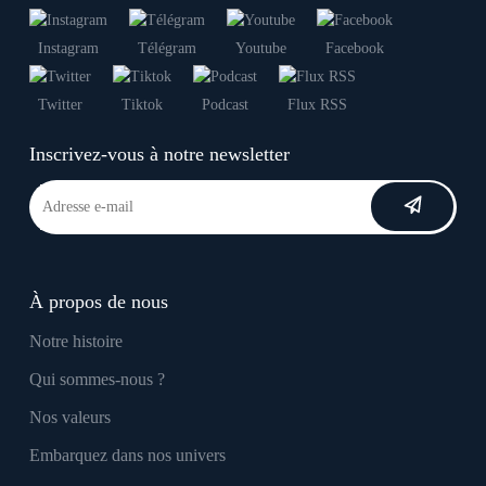
Instagram
Télégram
Youtube
Facebook
Twitter
Tiktok
Podcast
Flux RSS
Inscrivez-vous à notre newsletter
À propos de nous
Notre histoire
Qui sommes-nous ?
Nos valeurs
Embarquez dans nos univers