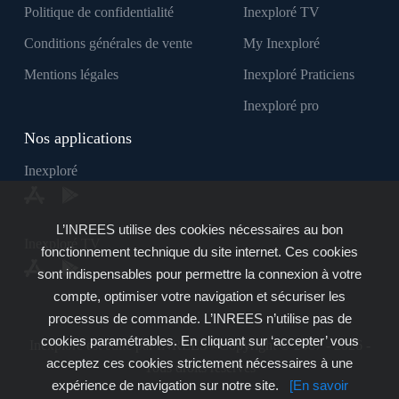
Politique de confidentialité
Inexploré TV
Conditions générales de vente
My Inexploré
Mentions légales
Inexploré Praticiens
Inexploré pro
Nos applications
Inexploré
L’INREES utilise des cookies nécessaires au bon
Inexploré TV
fonctionnement technique du site internet. Ces cookies
sont indispensables pour permettre la connexion à votre
compte, optimiser votre navigation et sécuriser les
processus de commande. L’INREES n’utilise pas de
cookies paramétrables. En cliquant sur ‘accepter’ vous
Inexploré est édité par INREES - Copyright © 2007 - 2026 -
acceptez ces cookies strictement nécessaires à une
Tous droits réservés
expérience de navigation sur notre site.
[En savoir