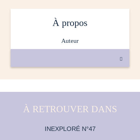
À propos
auteur

À RETROUVER DANS
INEXPLORÉ N°47