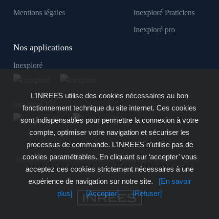
Mentions légales
Inexploré Praticiens
Inexploré pro
Nos applications
Inexploré
L’INREES utilise des cookies nécessaires au bon
Inexploré TV
fonctionnement technique du site internet. Ces cookies
sont indispensables pour permettre la connexion à votre
compte, optimiser votre navigation et sécuriser les
processus de commande. L’INREES n’utilise pas de
cookies paramétrables. En cliquant sur ‘accepter’ vous
Inexploré est édité par INREES - Copyright © 2007 - 2026 -
acceptez ces cookies strictement nécessaires à une
Tous droits réservés
expérience de navigation sur notre site.
[En savoir
plus]
[Accepter]
[Refuser]