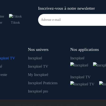
Inscrivez-vous à notre newsletter
er
Tiktok
Nos univers
Nos applications
xploré TV
Inexploré
Inexploré
té
Inexploré TV
vente
My Inexploré
Inexploré TV
Inexploré Praticiens
Inexploré pro