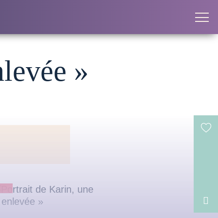
nlevée »
