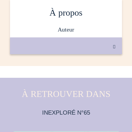
À propos
auteur

À RETROUVER DANS
INEXPLORÉ N°65