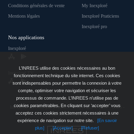
Conditions générales de vente
My Inexploré
Mentions légales
Inexploré Praticiens
Inexploré pro
Nos applications
Inexploré
L’INREES utilise des cookies nécessaires au bon
Inexploré TV
fonctionnement technique du site internet. Ces cookies
sont indispensables pour permettre la connexion à votre
compte, optimiser votre navigation et sécuriser les
processus de commande. L’INREES n’utilise pas de
cookies paramétrables. En cliquant sur ‘accepter’ vous
Inexploré est édité par INREES - Copyright © 2007 - 2026 -
acceptez ces cookies strictement nécessaires à une
Tous droits réservés
expérience de navigation sur notre site.
[En savoir
plus]
[Accepter]
[Refuser]