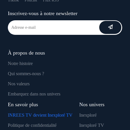
Tiktok
Podcast
Flux RSS
Inscrivez-vous à notre newsletter
À propos de nous
Notre histoire
Qui sommes-nous ?
Nos valeurs
Embarquez dans nos univers
En savoir plus
Nos univers
INREES TV devient Inexploré TV
Inexploré
Politique de confidentialité
Inexploré TV