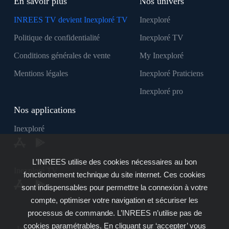
En savoir plus
Nos univers
INREES TV devient Inexploré TV
Inexploré
Politique de confidentialité
Inexploré TV
Conditions générales de vente
My Inexploré
Mentions légales
Inexploré Praticiens
Inexploré pro
Nos applications
Inexploré
L’INREES utilise des cookies nécessaires au bon
Inexploré TV
fonctionnement technique du site internet. Ces cookies
sont indispensables pour permettre la connexion à votre
compte, optimiser votre navigation et sécuriser les
processus de commande. L’INREES n’utilise pas de
cookies paramétrables. En cliquant sur ‘accepter’ vous
Inexploré est édité par INREES - Copyright © 2007 - 2026 -