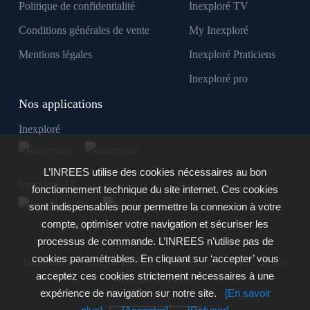
Politique de confidentialité
Inexploré TV
Conditions générales de vente
My Inexploré
Mentions légales
Inexploré Praticiens
Inexploré pro
Nos applications
Inexploré
L’INREES utilise des cookies nécessaires au bon
Inexploré TV
fonctionnement technique du site internet. Ces cookies
sont indispensables pour permettre la connexion à votre
compte, optimiser votre navigation et sécuriser les
processus de commande. L’INREES n’utilise pas de
cookies paramétrables. En cliquant sur ‘accepter’ vous
Inexploré est édité par INREES - Copyright © 2007 - 2026 -
acceptez ces cookies strictement nécessaires à une
Tous droits réservés
expérience de navigation sur notre site.
[En savoir