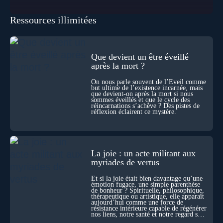
pour les intégrer dans un nouveau paradigme ? Peut-on
réellement “être” un autre lieu, percevoir à distance ou capter
Ressources illimitées
les pensées d’autrui ? Que deviennent l’espace, le temps… et
même notre identité lorsque certaines frontières semblent
disparaître ? Au fil de cet échange, Nicolas raconte ses
expériences les plus troublantes : visions vérifiées,
explorations du cosmos, présence d’autres consciences
Que devient un être éveillé
durant ses sorties, protocoles scientifiques… et toujours, cette
après la mort ?
sensation étrange d’être relié à bien plus vaste que lui-même
! Sommes-nous à l’aube d’une révolution de la conscience ?
On nous parle souvent de l’Éveil comme
Sans doute. Mais encore faut-il accepter d’explorer ces
but ultime de l’existence incarnée, mais
territoires avec lucidité, et rigueur…
que devient-on après la mort si nous
sommes éveillés et que le cycle des
réincarnations s’achève ? Des pistes de
réflexion éclairent ce mystère.
La joie : un acte militant aux
myriades de vertus
Et si la joie était bien davantage qu’une
émotion fugace, une simple parenthèse
de bonheur ? Spirituelle, philosophique,
thérapeutique ou artistique, elle apparaît
aujourd’hui comme une force de
résistance intérieure capable de régénérer
nos liens, notre santé et notre regard sur
le monde.