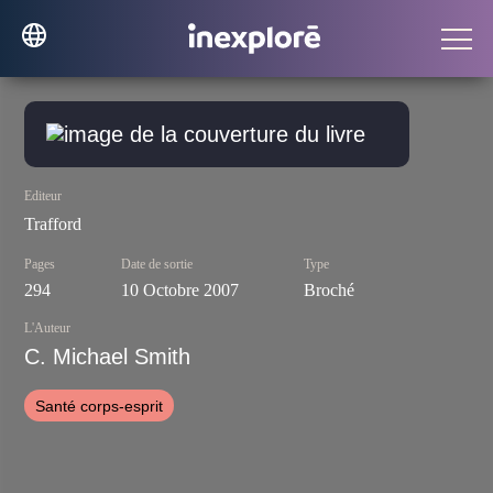
Editeur
Trafford
Pages
Date de sortie
Type
294
10 Octobre 2007
Broché
L'Auteur
C. Michael Smith
Santé corps-esprit