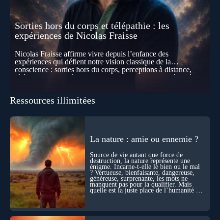
Sorties hors du corps et télépathie : les
expériences de Nicolas Fraisse
Nicolas Fraisse affirme vivre depuis l’enfance des
expériences qui défient notre vision classique de la
conscience : sorties hors du corps, perceptions à distance,
télépathie spontanée… Comment accueillir ces phénomènes
pour les intégrer dans un nouveau paradigme ? Peut-on
réellement “être” un autre lieu, percevoir à distance ou capter
Ressources illimitées
les pensées d’autrui ? Que deviennent l’espace, le temps… et
même notre identité lorsque certaines frontières semblent
disparaître ? Au fil de cet échange, Nicolas raconte ses
expériences les plus troublantes : visions vérifiées,
explorations du cosmos, présence d’autres consciences
La nature : amie ou ennemie ?
durant ses sorties, protocoles scientifiques… et toujours, cette
sensation étrange d’être relié à bien plus vaste que lui-même
Source de vie autant que force de
! Sommes-nous à l’aube d’une révolution de la conscience ?
destruction, la nature représente une
Sans doute. Mais encore faut-il accepter d’explorer ces
énigme. Incarne-t-elle le bien ou le mal
territoires avec lucidité, et rigueur…
? Vertueuse, bienfaisante, dangereuse,
généreuse, surprenante, les mots ne
manquent pas pour la qualifier. Mais
quelle est la juste place de l’humanité au
cœur du vivant ?