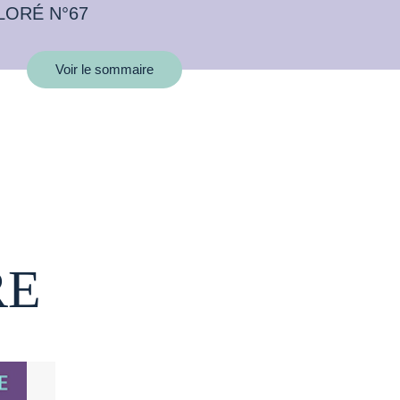
LORÉ N°67
Voir le sommaire
RE