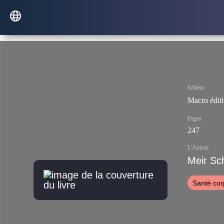
Editeur
Macro édit
Pages
247
L'Auteur
Meir Sc
Santé cor