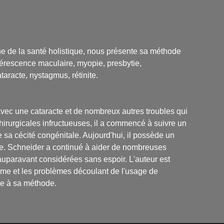
ne de la santé holistique, nous présente sa méthode
nérescence maculaire, myopie, presbytie,
aracte, nystagmus, rétinite.
avec une cataracte et de nombreux autres troubles qui
hirurgicales infructueuses, il a commencé à suivre un
 sa cécité congénitale. Aujourd'hui, il possède un
rnie. Schneider a continué à aider de nombreuses
 auparavant considérées sans espoir. L'auteur est
isme et les problèmes découlant de l'usage de
ce à sa méthode.