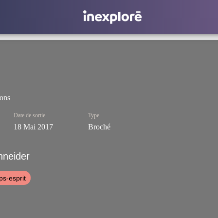
ions
Date de sortie
Type
18 Mai 2017
Broché
hneider
ps-esprit