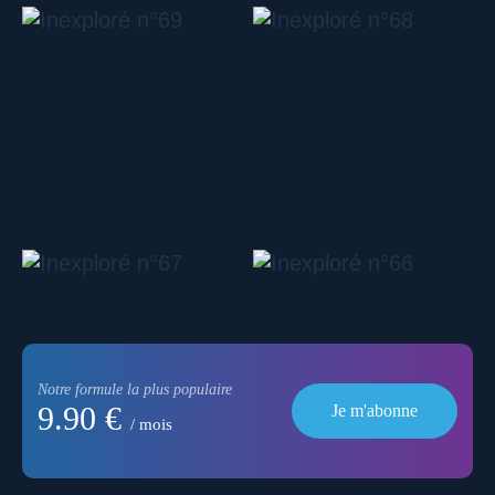
Notre formule la plus populaire
9.90 €
Je m'abonne
/ mois