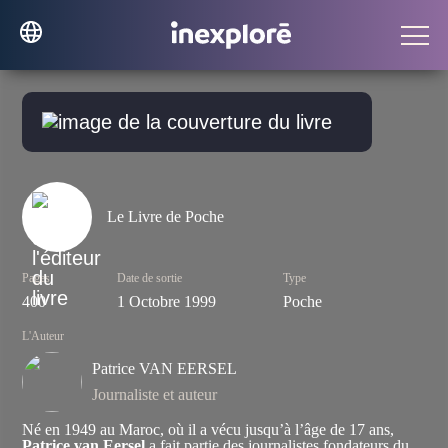
Le Livre de Poche
Pages
Date de sortie
Type
400
1 Octobre 1999
Poche
L'Auteur
Patrice VAN EERSEL
Journaliste et auteur
Né en 1949 au Maroc, où il a vécu jusqu’à l’âge de 17 ans,
Patrice van Eersel
a fait partie des journalistes fondateurs du