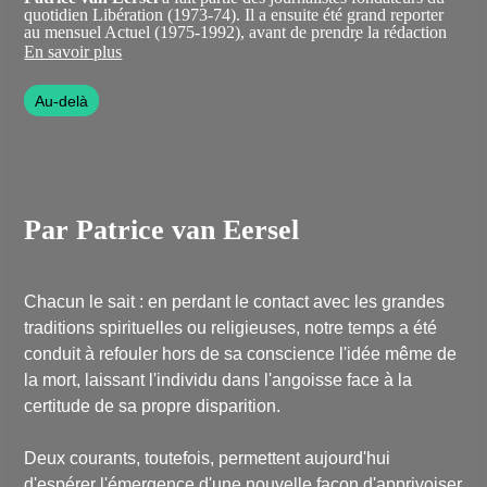
quotidien Libération (1973-74). Il a ensuite été grand reporter
au mensuel Actuel (1975-1992), avant de prendre la rédaction
en chef des magazines Nouvelles Clés, puis CLÉS, et la
En savoir plus
direction de la collection éponyme aux éditions Albin Michel
(1993-2021).
Au-delà
Marié, père de quatre enfants et grand-père de sept petits-
enfants, pratiquant de Shintaïdo, il est très intéressé par les
dauphins, auprès de qui il aime accompagner des voyageurs en
Mer Rouge.
Travaillant désormais avec les éditions Trédaniel, il est l'auteur
d'une vingtaine d’ouvrages, dont
Par Patrice van Eersel
La Source noire
(Grasset,
1986),
Le Cinquième Rêve
(Grasset, 1993),
La Source blanche
(Grasset, 1995),
Mettre au monde
(Albin Michel, 2009),
Noosphère
(Albin Michel, 2021) et
Le Soleil est-il conscient ?
(Trédaniel, 2025), des ouvrages aux sujets variés mais où il
Chacun le sait : en perdant le contact avec les grandes
explore toujours la même énigme : la nature de la conscience.
traditions spirituelles ou religieuses, notre temps a été
conduit à refouler hors de sa conscience l'idée même de
la mort, laissant l'individu dans l'angoisse face à la
certitude de sa propre disparition.
Deux courants, toutefois, permettent aujourd'hui
d'espérer l'émergence d'une nouvelle façon d'apprivoiser