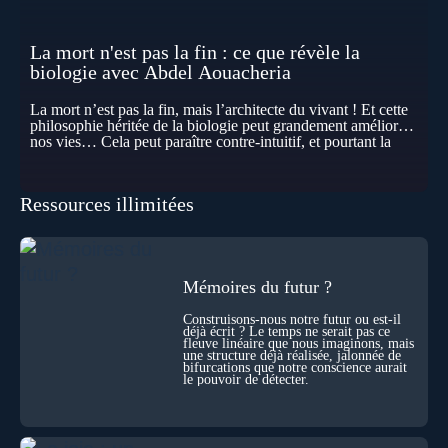
La mort n'est pas la fin : ce que révèle la
biologie avec Abdel Aouacheria
La mort n’est pas la fin, mais l’architecte du vivant ! Et cette
philosophie héritée de la biologie peut grandement améliorer
nos vies… Cela peut paraître contre-intuitif, et pourtant la
biologie contemporaine montre que la mort n’est pas
seulement une disparition… elle est aussi une force de
transformation et d’organisation au cœur de la Vie. Nos corps
Ressources illimitées
se construisent grâce à des milliers de morts cellulaires
invisibles. Développement, immunité, cerveau : ces
effacements nécessaires façonnent la vie elle-même. À toutes
les échelles, la mort apparaît moins comme une rupture que
comme une logique active du vivant. Alors, la biologie peut-
elle transformer notre manière de penser la mort ? Existe-t-il
Mémoires du futur ?
des ponts avec nos intuitions métaphysiques sur le cycle de
l’âme ? Nous en parlons avec Abdel Aouacheria, docteur en
Construisons-nous notre futur ou est-il
déjà écrit ? Le temps ne serait pas ce
biochimie et spécialiste de la mort cellulaire.
fleuve linéaire que nous imaginons, mais
une structure déjà réalisée, jalonnée de
bifurcations que notre conscience aurait
le pouvoir de détecter.