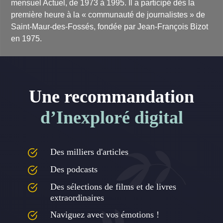
mensuel Actuel, de 1973 à 1995. Il a participé dès la
première heure à la « communauté de journalistes » de
Saint-Maur-des-Fossés, fondée par Jean-François Bizot
en 1975.
Une recommandation
d’Inexploré digital
Des milliers d'articles
Des podcasts
Des sélections de films et de livres
extraordinaires
Naviguez avec vos émotions !