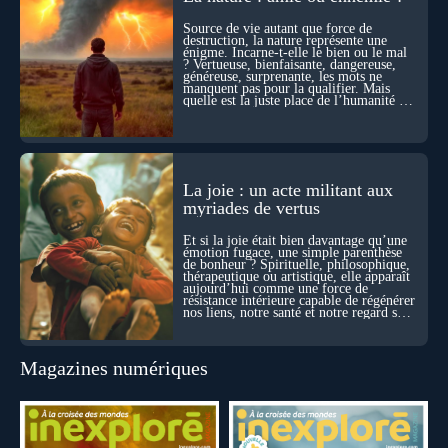
sensation étrange d’être relié à bien plus vaste que lui-même
Source de vie autant que force de
! Sommes-nous à l’aube d’une révolution de la conscience ?
destruction, la nature représente une
Sans doute. Mais encore faut-il accepter d’explorer ces
énigme. Incarne-t-elle le bien ou le mal
territoires avec lucidité, et rigueur…
? Vertueuse, bienfaisante, dangereuse,
généreuse, surprenante, les mots ne
manquent pas pour la qualifier. Mais
quelle est la juste place de l’humanité au
cœur du vivant ?
La joie : un acte militant aux
myriades de vertus
Et si la joie était bien davantage qu’une
émotion fugace, une simple parenthèse
de bonheur ? Spirituelle, philosophique,
thérapeutique ou artistique, elle apparaît
aujourd’hui comme une force de
résistance intérieure capable de régénérer
nos liens, notre santé et notre regard sur
le monde.
Magazines numériques