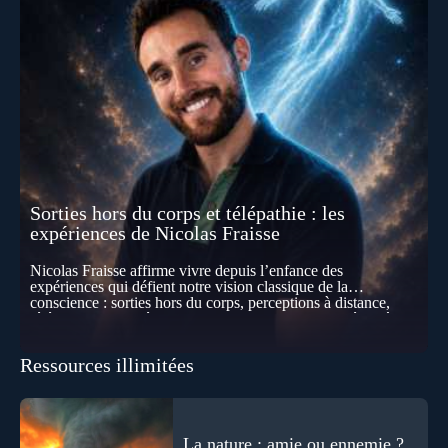
Sorties hors du corps et télépathie : les
expériences de Nicolas Fraisse
Nicolas Fraisse affirme vivre depuis l’enfance des
expériences qui défient notre vision classique de la
conscience : sorties hors du corps, perceptions à distance,
télépathie spontanée… Comment accueillir ces phénomènes
pour les intégrer dans un nouveau paradigme ? Peut-on
réellement “être” un autre lieu, percevoir à distance ou capter
Ressources illimitées
les pensées d’autrui ? Que deviennent l’espace, le temps… et
même notre identité lorsque certaines frontières semblent
disparaître ? Au fil de cet échange, Nicolas raconte ses
expériences les plus troublantes : visions vérifiées,
explorations du cosmos, présence d’autres consciences
La nature : amie ou ennemie ?
durant ses sorties, protocoles scientifiques… et toujours, cette