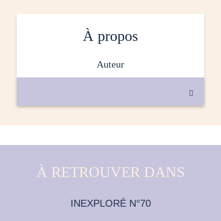
À propos
auteur

À RETROUVER DANS
INEXPLORÉ N°70