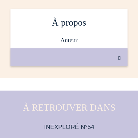
À propos
auteur

À RETROUVER DANS
INEXPLORÉ N°54