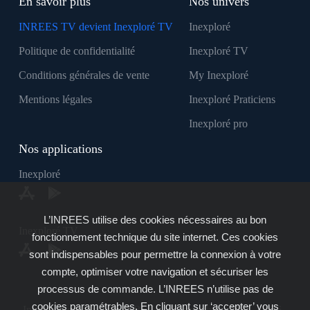
En savoir plus
Nos univers
INREES TV devient Inexploré TV
Inexploré
Politique de confidentialité
Inexploré TV
Conditions générales de vente
My Inexploré
Mentions légales
Inexploré Praticiens
Inexploré pro
Nos applications
Inexploré
L’INREES utilise des cookies nécessaires au bon
Inexploré TV
fonctionnement technique du site internet. Ces cookies
sont indispensables pour permettre la connexion à votre
compte, optimiser votre navigation et sécuriser les
processus de commande. L’INREES n’utilise pas de
cookies paramétrables. En cliquant sur ‘accepter’ vous
Inexploré est édité par INREES - Copyright © 2007 - 2026 -