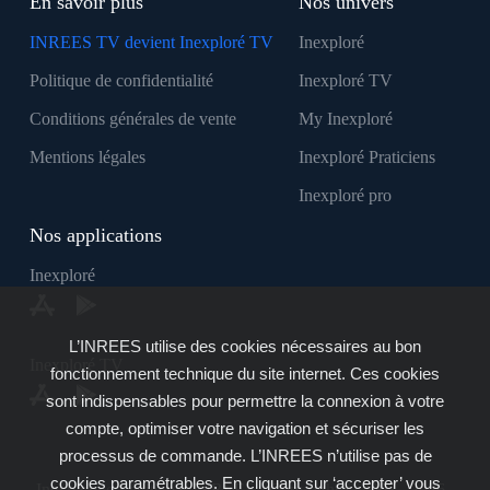
En savoir plus
Nos univers
INREES TV devient Inexploré TV
Inexploré
Politique de confidentialité
Inexploré TV
Conditions générales de vente
My Inexploré
Mentions légales
Inexploré Praticiens
Inexploré pro
Nos applications
Inexploré
L’INREES utilise des cookies nécessaires au bon
Inexploré TV
fonctionnement technique du site internet. Ces cookies
sont indispensables pour permettre la connexion à votre
compte, optimiser votre navigation et sécuriser les
processus de commande. L’INREES n’utilise pas de
cookies paramétrables. En cliquant sur ‘accepter’ vous
Inexploré est édité par INREES - Copyright © 2007 - 2026 -