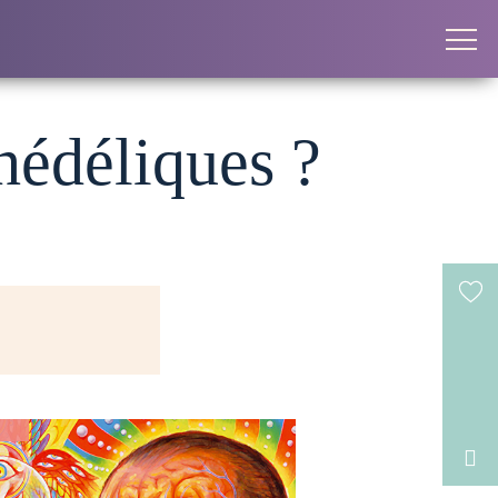
hédéliques ?
