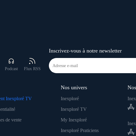
Inscrivez-vous à notre newsletter
Podcast
Flux RSS
Nos univers
Nos
nt Inexploré TV
Inexploré
Inex
entialité
Inexploré TV
es de vente
My Inexploré
Ine
Inexploré Praticiens