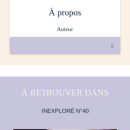
À propos
auteur

À RETROUVER DANS
INEXPLORÉ N°40