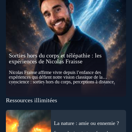
Sorties hors du corps et télépathie : les
expériences de Nicolas Fraisse
Nicolas Fraisse affirme vivre depuis l’enfance des
expériences qui défient notre vision classique de la
conscience : sorties hors du corps, perceptions à distance,
télépathie spontanée… Comment accueillir ces phénomènes
pour les intégrer dans un nouveau paradigme ? Peut-on
réellement “être” un autre lieu, percevoir à distance ou capter
Ressources illimitées
les pensées d’autrui ? Que deviennent l’espace, le temps… et
même notre identité lorsque certaines frontières semblent
disparaître ? Au fil de cet échange, Nicolas raconte ses
expériences les plus troublantes : visions vérifiées,
explorations du cosmos, présence d’autres consciences
La nature : amie ou ennemie ?
durant ses sorties, protocoles scientifiques… et toujours, cette
sensation étrange d’être relié à bien plus vaste que lui-même