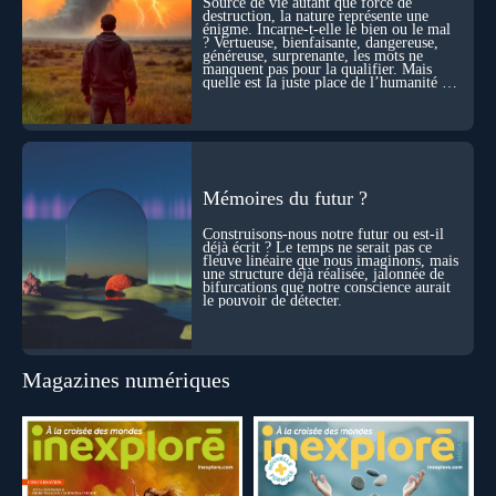
Source de vie autant que force de
! Sommes-nous à l’aube d’une révolution de la conscience ?
destruction, la nature représente une
Sans doute. Mais encore faut-il accepter d’explorer ces
énigme. Incarne-t-elle le bien ou le mal
territoires avec lucidité, et rigueur…
? Vertueuse, bienfaisante, dangereuse,
généreuse, surprenante, les mots ne
manquent pas pour la qualifier. Mais
quelle est la juste place de l’humanité au
cœur du vivant ?
Mémoires du futur ?
Construisons-nous notre futur ou est-il
déjà écrit ? Le temps ne serait pas ce
fleuve linéaire que nous imaginons, mais
une structure déjà réalisée, jalonnée de
bifurcations que notre conscience aurait
le pouvoir de détecter.
Magazines numériques