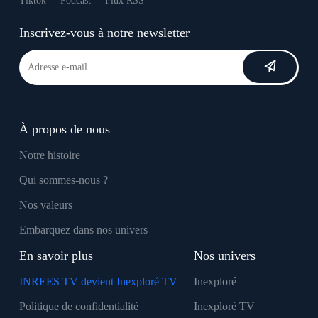
Tiktok
Podcast
Flux RSS
Inscrivez-vous à notre newsletter
À propos de nous
Notre histoire
Qui sommes-nous ?
Nos valeurs
Embarquez dans nos univers
En savoir plus
Nos univers
INREES TV devient Inexploré TV
Inexploré
Politique de confidentialité
Inexploré TV