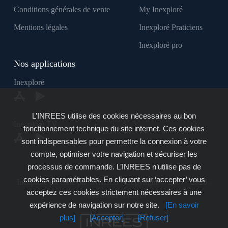
Conditions générales de vente
My Inexploré
Mentions légales
Inexploré Praticiens
Inexploré pro
Nos applications
Inexploré
L’INREES utilise des cookies nécessaires au bon
Inexploré TV
fonctionnement technique du site internet. Ces cookies
sont indispensables pour permettre la connexion à votre
compte, optimiser votre navigation et sécuriser les
processus de commande. L’INREES n’utilise pas de
cookies paramétrables. En cliquant sur ‘accepter’ vous
Inexploré est édité par INREES - Copyright © 2007 - 2026 -
acceptez ces cookies strictement nécessaires à une
Tous droits réservés
expérience de navigation sur notre site.
[En savoir
plus]
[Accepter]
[Refuser]