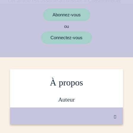
Cet article est associé au dossier «
Communiquer
avec la nature
»
Abonnez-vous
ou
MOTS CLÉS
Connectez-vous
À propos
auteur
