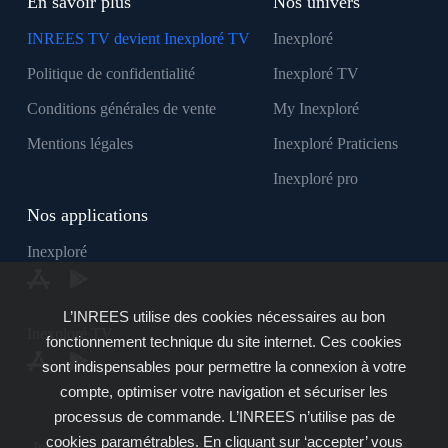
En savoir plus
Nos univers
INREES TV devient Inexploré TV
Inexploré
Politique de confidentialité
Inexploré TV
Conditions générales de vente
My Inexploré
Mentions légales
Inexploré Praticiens
Inexploré pro
Nos applications
Inexploré
L’INREES utilise des cookies nécessaires au bon
Inexploré TV
fonctionnement technique du site internet. Ces cookies
sont indispensables pour permettre la connexion à votre
compte, optimiser votre navigation et sécuriser les
processus de commande. L’INREES n’utilise pas de
cookies paramétrables. En cliquant sur ‘accepter’ vous
Inexploré est édité par INREES - Copyright © 2007 - 2026 -