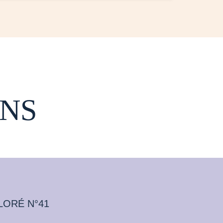
NS
LORÉ N°41