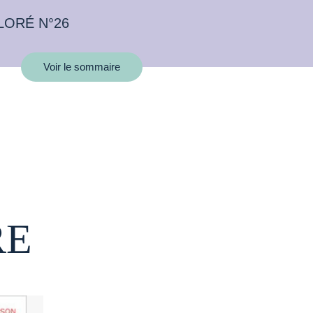
LORÉ N°26
Voir le sommaire
RE