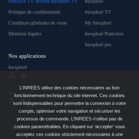
INREES TV devient Inexploré TV
Inexploré
Politique de confidentialité
Inexploré TV
Conditions générales de vente
My Inexploré
Mentions légales
Inexploré Praticiens
Inexploré pro
Nos applications
Inexploré
L’INREES utilise des cookies nécessaires au bon
Inexploré TV
fonctionnement technique du site internet. Ces cookies
sont indispensables pour permettre la connexion à votre
compte, optimiser votre navigation et sécuriser les
processus de commande. L’INREES n’utilise pas de
cookies paramétrables. En cliquant sur ‘accepter’ vous
Inexploré est édité par INREES - Copyright © 2007 - 2026 -
acceptez ces cookies strictement nécessaires à une
Tous droits réservés