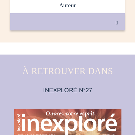
auteur

À RETROUVER DANS
INEXPLORÉ N°27