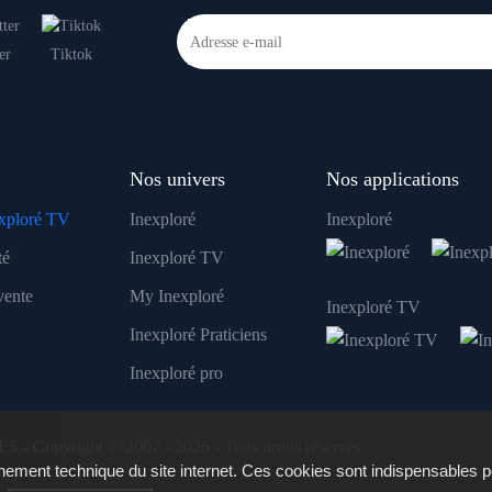
er
Tiktok
Nos univers
Nos applications
xploré TV
Inexploré
Inexploré
té
Inexploré TV
vente
My Inexploré
Inexploré TV
Inexploré Praticiens
Inexploré pro
ES - Copyright © 2007 - 2026 - Tous droits réservés
ement technique du site internet. Ces cookies sont indispensables p