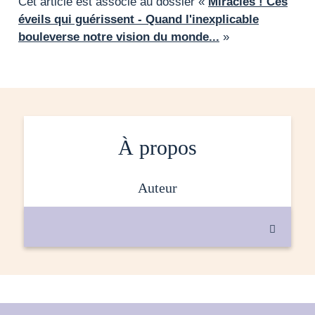
Cet article est associé au dossier «
Miracles ! Ces
éveils qui guérissent - Quand l'inexplicable
bouleverse notre vision du monde...
»
À propos
auteur
