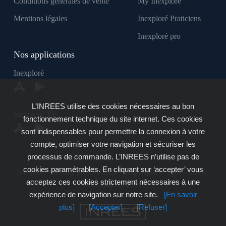
Conditions générales de vente
My Inexploré
Mentions légales
Inexploré Praticiens
Inexploré pro
Nos applications
Inexploré
L’INREES utilise des cookies nécessaires au bon
Inexploré TV
fonctionnement technique du site internet. Ces cookies
sont indispensables pour permettre la connexion à votre
compte, optimiser votre navigation et sécuriser les
processus de commande. L’INREES n’utilise pas de
cookies paramétrables. En cliquant sur ‘accepter’ vous
Inexploré est édité par INREES - Copyright © 2007 - 2026 -
acceptez ces cookies strictement nécessaires à une
Tous droits réservés
expérience de navigation sur notre site.
[En savoir
plus]
[Accepter]
[Refuser]