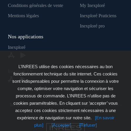
Conditions générales de vente
My Inexploré
Mentions légales
Inexploré Praticiens
Inexploré pro
Nos applications
Inexploré
L’INREES utilise des cookies nécessaires au bon
Inexploré TV
fonctionnement technique du site internet. Ces cookies
sont indispensables pour permettre la connexion à votre
compte, optimiser votre navigation et sécuriser les
processus de commande. L’INREES n’utilise pas de
cookies paramétrables. En cliquant sur ‘accepter’ vous
Inexploré est édité par INREES - Copyright © 2007 - 2026 -
acceptez ces cookies strictement nécessaires à une
Tous droits réservés
expérience de navigation sur notre site.
[En savoir
plus]
[Accepter]
[Refuser]