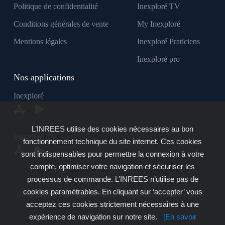
Politique de confidentialité
Inexploré TV
Conditions générales de vente
My Inexploré
Mentions légales
Inexploré Praticiens
Inexploré pro
Nos applications
Inexploré
L’INREES utilise des cookies nécessaires au bon
Inexploré TV
fonctionnement technique du site internet. Ces cookies
sont indispensables pour permettre la connexion à votre
compte, optimiser votre navigation et sécuriser les
processus de commande. L’INREES n’utilise pas de
cookies paramétrables. En cliquant sur ‘accepter’ vous
Inexploré est édité par INREES - Copyright © 2007 - 2026 -
acceptez ces cookies strictement nécessaires à une
Tous droits réservés
expérience de navigation sur notre site.
[En savoir