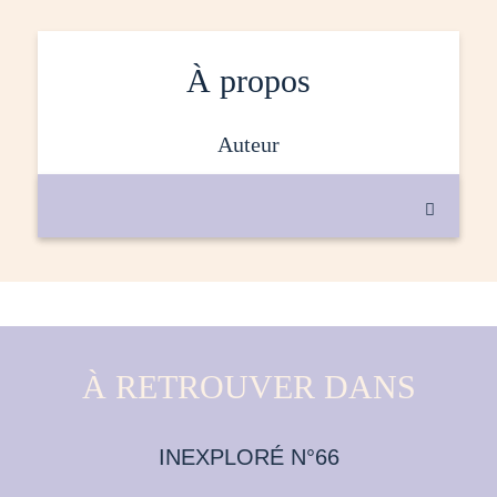
À propos
auteur

À RETROUVER DANS
INEXPLORÉ N°66