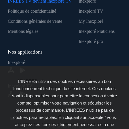
INREES TV devient Inexploré TV
Inexploré
Politique de confidentialité
Inexploré TV
Conditions générales de vente
My Inexploré
Mentions légales
Inexploré Praticiens
Inexploré pro
Nos applications
Inexploré
L’INREES utilise des cookies nécessaires au bon
Inexploré TV
fonctionnement technique du site internet. Ces cookies
sont indispensables pour permettre la connexion à votre
compte, optimiser votre navigation et sécuriser les
processus de commande. L’INREES n’utilise pas de
cookies paramétrables. En cliquant sur ‘accepter’ vous
Inexploré est édité par INREES - Copyright © 2007 - 2026 -
acceptez ces cookies strictement nécessaires à une
Tous droits réservés