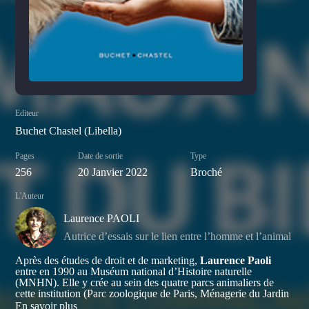
Editeur
Buchet Chastel (Libella)
Pages
Date de sortie
Type
256
20 Janvier 2022
Broché
L'Auteur
Laurence PAOLI
Autrice d’essais sur le lien entre l’homme et l’animal
Après des études de droit et de marketing,
Laurence Paoli
entre en 1990 au Muséum national d’Histoire naturelle
(MNHN). Elle y crée au sein des quatre parcs animaliers de
cette institution (Parc zoologique de Paris, Ménagerie du Jardin
des Plantes, Parc de Clères et Parc de la Haute-Touche), le
En savoir plus