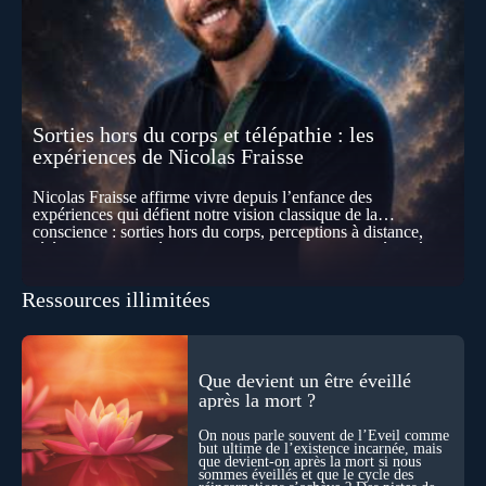
Sorties hors du corps et télépathie : les
expériences de Nicolas Fraisse
Nicolas Fraisse affirme vivre depuis l’enfance des
expériences qui défient notre vision classique de la
conscience : sorties hors du corps, perceptions à distance,
télépathie spontanée… Comment accueillir ces phénomènes
pour les intégrer dans un nouveau paradigme ? Peut-on
réellement “être” un autre lieu, percevoir à distance ou capter
Ressources illimitées
les pensées d’autrui ? Que deviennent l’espace, le temps… et
même notre identité lorsque certaines frontières semblent
disparaître ? Au fil de cet échange, Nicolas raconte ses
expériences les plus troublantes : visions vérifiées,
explorations du cosmos, présence d’autres consciences
Que devient un être éveillé
durant ses sorties, protocoles scientifiques… et toujours, cette
après la mort ?
sensation étrange d’être relié à bien plus vaste que lui-même
! Sommes-nous à l’aube d’une révolution de la conscience ?
On nous parle souvent de l’Éveil comme
Sans doute. Mais encore faut-il accepter d’explorer ces
but ultime de l’existence incarnée, mais
territoires avec lucidité, et rigueur…
que devient-on après la mort si nous
sommes éveillés et que le cycle des