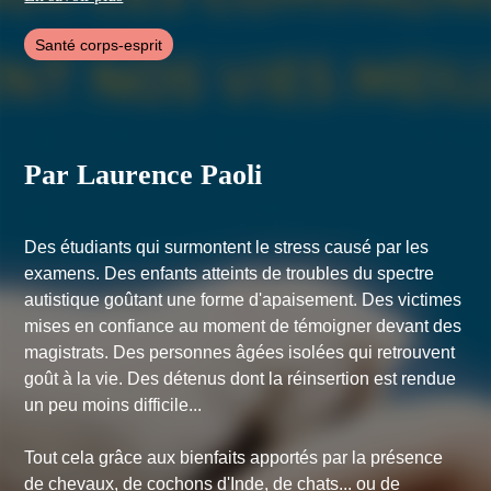
premier service de communication spécialisé dans la
conservation de la biodiversité animale et le dirige pendant 11
Santé corps-esprit
ans.
En 2001, elle quitte le MNHN afin de fonder Urban Nomad, un
cabinet de conseil en communication qui se consacre aux
Sciences de la Vie et de la Terre, et collabore pendant 16 ans
avec de nombreuses institutions (fondations, associations, parcs
animaliers, instituts de recherche, maisons d’édition, ...).
Par Laurence Paoli
En 2019, elle met sa société en sommeil pour se consacrer à
l’écriture et publie aux éditions Buchet-Chastel deux essais de
vulgarisation scientifique,
Zoos, un nouveau pacte avec la
nature
, en 2019 et
Quand les animaux nous font du bien,
Des étudiants qui surmontent le stress causé par les
enquête sur ces compagnons qui rendent nos vies meilleures
, en
2022. Elle participe également à l'ouvrage collectif coordonné
examens. Des enfants atteints de troubles du spectre
par Yolaine de La Bigne,
L’animal médecin
, sorti aux éditions
autistique goûtant une forme d'apaisement. Des victimes
Alisio Sciences en 2023 et vient de terminer
Parole de baleine !
(titre provisoire), qui devrait sortir aux éditions Actes Sud, à
mises en confiance au moment de témoigner devant des
l'automne 2025.
magistrats. Des personnes âgées isolées qui retrouvent
goût à la vie. Des détenus dont la réinsertion est rendue
un peu moins difficile...
Tout cela grâce aux bienfaits apportés par la présence
de chevaux, de cochons d'Inde, de chats... ou de